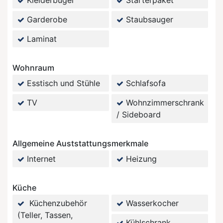
Kleiderbügel
Starterpaket
Garderobe
Staubsauger
Laminat
Wohnraum
Esstisch und Stühle
Schlafsofa
TV
Wohnzimmerschrank
/ Sideboard
Allgemeine Auststattungsmerkmale
Internet
Heizung
Küche
Küchenzubehör
Wasserkocher
(Teller, Tassen,
Kühlschrank