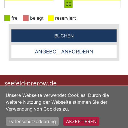
30
frei
belegt
reserviert
BUCHEN
ANGEBOT ANFORDERN
seefeld-prerow.de
Unsere Webseite verwendet Cookies. Durch die
|
|
|
Home
Impressum
Datenschutz
AGB
weitere Nutzung der Webseite stimmen Sie der
Verwendung von Cookies zu.
Erstellt mit
Buchungssoftware Fewo-Verwalter
Datenschutzerklärung
AKZEPTIEREN
Copyright © 2026 Ferienservice Seefeld