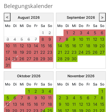
Belegungskalender
<
>
August
2026
September
2026
Mo
Di
Mi
Do
Fr
Sa
So
Mo
Di
Mi
Do
Fr
Sa
So
1
2
1
2
3
4
5
6
3
4
5
6
7
8
9
7
8
9
10
11
12
13
10
11
12
13
14
15
16
14
15
16
17
18
19
20
17
18
19
20
21
22
23
21
22
23
24
25
26
27
24
25
26
27
28
29
30
28
29
30
31
Oktober
2026
November
2026
Mo
Di
Mi
Do
Fr
Sa
So
Mo
Di
Mi
Do
Fr
Sa
So
1
2
3
4
1
5
6
7
8
9
10
11
2
3
4
5
6
7
8
12
13
14
15
16
17
18
9
10
11
12
13
14
15
19
20
21
22
23
24
25
16
17
18
19
20
21
22