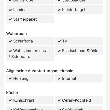
Garderobe
Staubsauger
Laminat
Kleiderbügel
Starterpaket
Wohnraum
Schlafsofa
TV
Wohnzimmerschrank
Esstisch und Stühle
/ Sideboard
Allgemeine Auststattungsmerkmale
Heizung
Internet
Küche
Kühlschrank
Ceran-Kochfeld
Kaffeemaschine
Gefrierfach